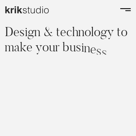
D
e
s
i
g
n
&
t
e
c
h
n
o
l
o
g
y
t
o
m
a
k
e
y
o
u
r
b
u
s
i
n
e
s
s
s
t
a
y
a
h
EN
HR
e
a
d